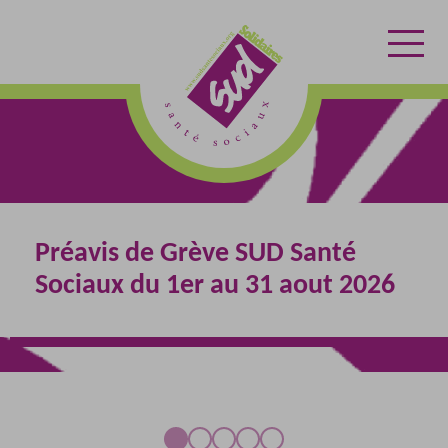
Aller
Aller
Retour
au
au
contenu
menu
à
l'accuei
Préavis de Grève SUD Santé
Sociaux du 1er au 31 aout 2026