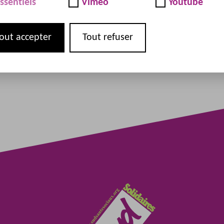
ssentiels
Vimeo
Youtube
out accepter
Tout refuser
D Santé Sociaux