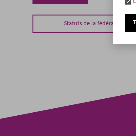
E
T
Statuts de la fédération SU