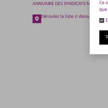
Ce s
ANNUAIRE DES SYNDICATS MEMBRES 
que 
Déroulez la liste ci dessus pour r
E
T