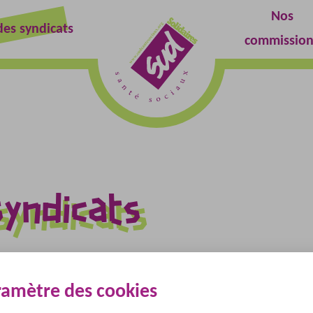
Nos
es syndicats
Retour
commission
à
l'accueil
syndicats
ramètre des cookies