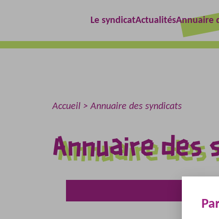
Aller
Aller
Le syndicat
Actualités
Annuaire d
au
au
contenu
menu
Accueil
Annuaire des syndicats
Annuaire des 
Pa