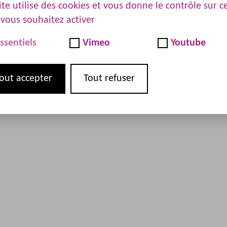
ite utilise des cookies et vous donne le contrôle sur c
DE LA FEDERATION
vous souhaitez activer
etrouver votre syndicat local ou national
ssentiels
Vimeo
Youtube
out accepter
Tout refuser