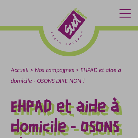
Aller
Aller
Retour
au
au
à
contenu
menu
l'accueil
Accueil
Nos campagnes
EHPAD et aide à
domicile - OSONS DIRE NON !
EHPAD et aide à
domicile - OSONS