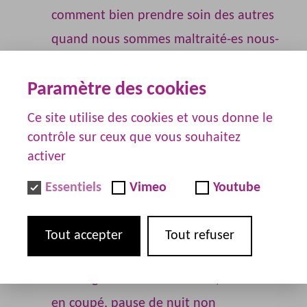
comment bien prendre soin des autres
quand nous sommes maltraité-es nous-
même ?
Paramètre des cookies
Des glissements de tâches, comment
bien prendre soin des autres quand
Ce site utilise des cookies et vous donne le
nous assumons des taches
contrôle sur ceux que vous souhaitez
activer
supplémentaires que nous n’avons pas
le droit d’accomplir, pour lesquelles
Essentiels
Vimeo
Youtube
nous ne sommes pas qualifié-es et
rémunéré-es ?
Tout accepter
Tout refuser
Des horaires particulièrement
contraignants : 10/12 heures, horaires
en coupé, pause de nuit non