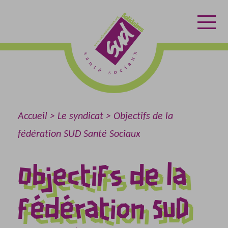
Aller
Aller
Retour
au
au
à
contenu
menu
l'accueil
Accueil
Le syndicat
Objectifs de la
fédération SUD Santé Sociaux
Objectifs de la
fédération SUD