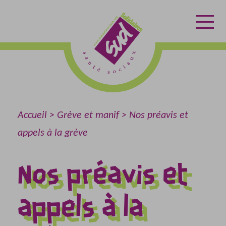
Aller
Aller
Retour
au
au
à
contenu
menu
l'accueil
Accueil
Grève et manif
Nos préavis et
appels à la grève
Nos préavis et
appels à la