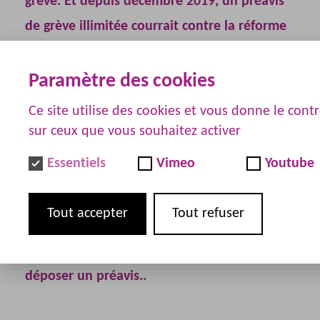
grève. Et depuis décembre 2019, un préavis
de grève illimitée courrait contre la réforme
des retraites. Au vu de la crise sanitaire,
nous les avons suspendus en Avril 2020. S’il
Paramètre des cookies
n’y avait plus de préavis de grève national, le
Ce site utilise des cookies et vous donne le cont
droit de grève restant un droit fondamental
sur ceux que vous souhaitez activer
de notre constitution, nous vous invitions à
Essentiels
Vimeo
Youtube
vous en saisir en mettant à votre disposition
les différents textes de lois qui régissent le
Tout accepter
Tout refuser
droit de grève, des exemples de
revendications
et un kit pour pouvoir
déposer un préavis..