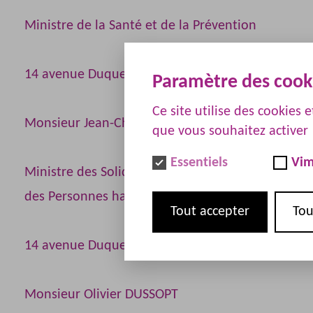
Ministre de la Santé et de la Prévention
14 avenue Duquesne 75350 PARIS 07 SP
Paramètre des cook
Ce site utilise des cookies 
Monsieur Jean-Christophe COMBE
que vous souhaitez activer
Essentiels
Vi
Ministre des Solidarités, de l’Autonomie et
des Personnes handicapées
Tout accepter
Tou
14 avenue Duquesne 75350 PARIS 07 SP
Monsieur Olivier DUSSOPT