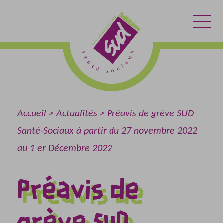
Aller
Aller
Retour
au
au
à
contenu
menu
l'accueil
Accueil
Actualités
Préavis de grève SUD
Santé-Sociaux à partir du 27 novembre 2022
au 1 er Décembre 2022
Préavis de